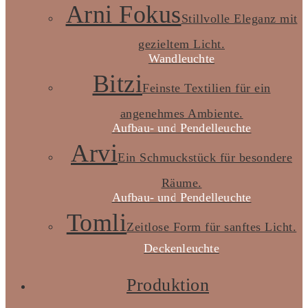
Arni Fokus
Stillvolle Eleganz mit
gezieltem Licht.
Wandleuchte
Bitzi
Feinste Textilien für ein
angenehmes Ambiente.
Aufbau- und Pendelleuchte
Arvi
Ein Schmuckstück für besondere
Räume.
Aufbau- und Pendelleuchte
Tomli
Zeitlose Form für sanftes Licht.
Deckenleuchte
Produktion