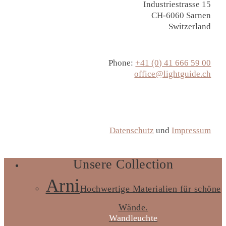
Industriestrasse 15
CH-6060 Sarnen
Switzerland
Phone:
+41 (0) 41 666 59 00
office@lightguide.ch
Routenplaner
Datenschutz
und
Impressum
Unsere Collection
Close
Menu
Arni
Hochwertige Materialien für schöne
Wände.
Wandleuchte