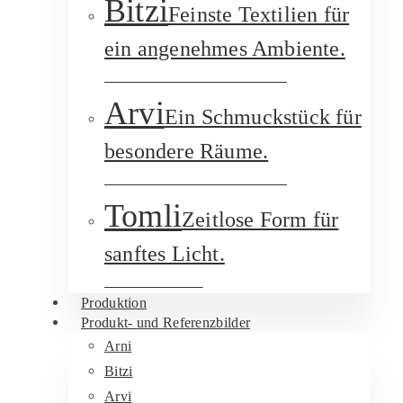
Bitzi
Feinste Textilien für
ein angenehmes Ambiente.
Aufbau- und Pendelleuchte
Arvi
Ein Schmuckstück für
besondere Räume.
Aufbau- und Pendelleuchte
Tomli
Zeitlose Form für
sanftes Licht.
Deckenleuchte
Produktion
Produkt- und Referenzbilder
Arni
Bitzi
Arvi