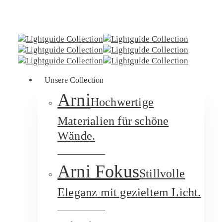
Skip
to
main
content
Menu
Unsere Collection
Arni
Hochwertige
Materialien für schöne
Wände.
Wandleuchte
Arni Fokus
Stillvolle
Eleganz mit gezieltem Licht.
Wandleuchte